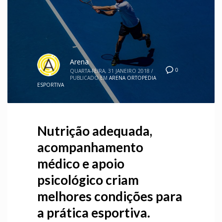
Arena
0
QUARTA-FEIRA, 31 JANEIRO 2018
/
PUBLICADO EM
ARENA ORTOPEDIA
ESPORTIVA
Nutrição adequada,
acompanhamento
médico e apoio
psicológico criam
melhores condições para
a prática esportiva.