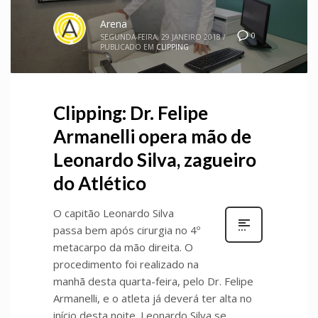
Arena
0
SEGUNDA-FEIRA, 29 JANEIRO 2018
/
PUBLICADO EM
CLIPPING
Clipping: Dr. Felipe
Armanelli opera mão de
Leonardo Silva, zagueiro
do Atlético
O capitão Leonardo Silva
passa bem após cirurgia no 4º
metacarpo da mão direita. O
procedimento foi realizado na
manhã desta quarta-feira, pelo Dr. Felipe
Armanelli, e o atleta já deverá ter alta no
início desta noite. Leonardo Silva se