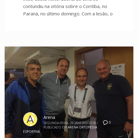
contundiu na vitória sobre o Coritiba, no
Paraná, no último domingo. Com a lesão, o
Arena
0
SEGUNDA-FEIRA, 29 JANEIRO 2018
/
PUBLICADO EM
ARENA ORTOPEDIA
ESPORTIVA