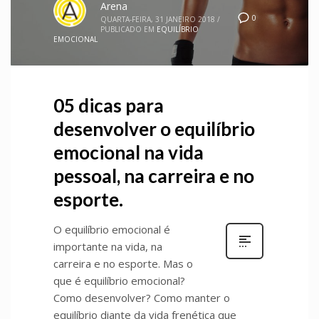
Arena
0
QUARTA-FEIRA, 31 JANEIRO 2018
/
PUBLICADO EM
EQUILÍBRIO
EMOCIONAL
05 dicas para
desenvolver o equilíbrio
emocional na vida
pessoal, na carreira e no
esporte.
O equilíbrio emocional é
importante na vida, na
carreira e no esporte. Mas o
que é equilíbrio emocional?
Como desenvolver? Como manter o
equilíbrio diante da vida frenética que