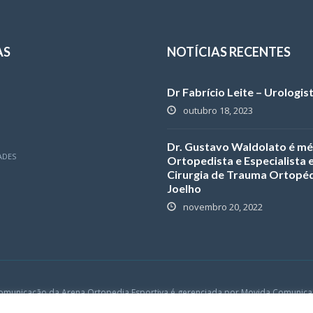
AS
NOTÍCIAS RECENTES
Dr Fabrício Leite – Urologis
outubro 18, 2023
Dr. Gustavo Waldolato é mé
ADES
Ortopedista e Especialista
Cirurgia de Trauma Ortopéd
Joelho
novembro 20, 2022
omunicação da Arena Ortopedia Esportiva é gerenciada por
Movida Comunica