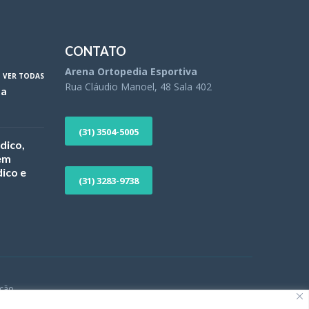
CONTATO
Arena Ortopedia Esportiva
VER TODAS
Rua Cláudio Manoel, 48 Sala 402
ta
(31) 3504-5005
dico,
 em
ico e
(31) 3283-9738
ção.