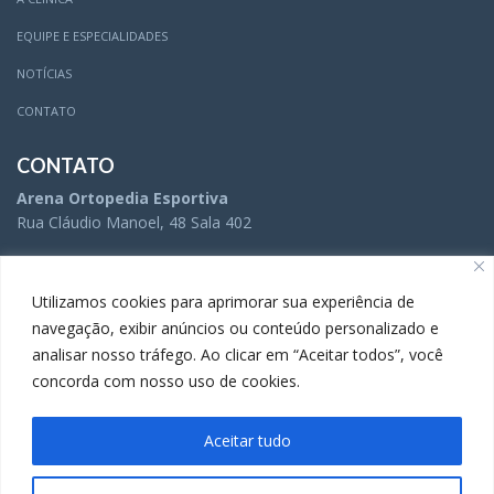
EQUIPE E ESPECIALIDADES
NOTÍCIAS
CONTATO
CONTATO
Arena Ortopedia Esportiva
Rua Cláudio Manoel, 48 Sala 402
(31) 3504-5005
Utilizamos cookies para aprimorar sua experiência de
navegação, exibir anúncios ou conteúdo personalizado e
analisar nosso tráfego. Ao clicar em “Aceitar todos”, você
(31) 3283-9738
concorda com nosso uso de cookies.
Aceitar tudo
A Comunicação da Arena Ortopedia Esportiva é gerenciada por
Movida
Comunicação.