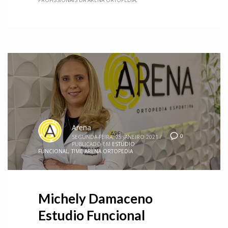
Arena
0
SEGUNDA-FEIRA, 25 JANEIRO 2021
/
PUBLICADO EM
ESTÚDIO
FUNCIONAL
,
TIME ARENA ORTOPEDIA
Michely Damaceno
Estudio Funcional