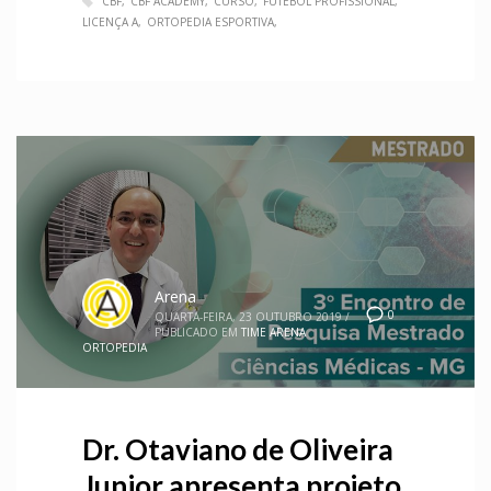
CBF
CBF ACADEMY
CURSO
FUTEBOL PROFISSIONAL
LICENÇA A
ORTOPEDIA ESPORTIVA
Arena
0
QUARTA-FEIRA, 23 OUTUBRO 2019
/
PUBLICADO EM
TIME ARENA
ORTOPEDIA
Dr. Otaviano de Oliveira
Junior apresenta projeto