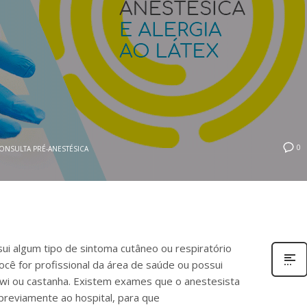
0
ONSULTA PRÉ-ANESTÉSICA
ui algum tipo de sintoma cutâneo ou respiratório
ocê for profissional da área de saúde ou possui
kiwi ou castanha. Existem exames que o anestesista
 previamente ao hospital, para que