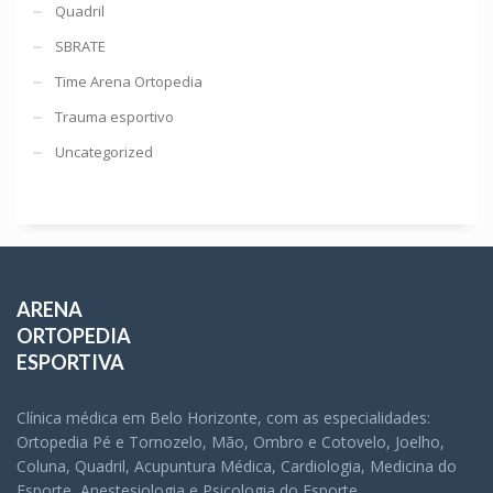
Quadril
SBRATE
Time Arena Ortopedia
Trauma esportivo
Uncategorized
ARENA
ORTOPEDIA
ESPORTIVA
Clínica médica em Belo Horizonte, com as especialidades:
Ortopedia Pé e Tornozelo, Mão, Ombro e Cotovelo, Joelho,
Coluna, Quadril, Acupuntura Médica, Cardiologia, Medicina do
Esporte, Anestesiologia e Psicologia do Esporte.