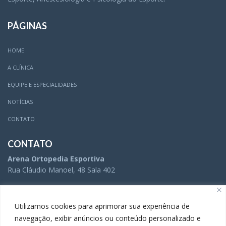
PÁGINAS
HOME
A CLÍNICA
EQUIPE E ESPECIALIDADES
NOTÍCIAS
CONTATO
CONTATO
Arena Ortopedia Esportiva
Rua Cláudio Manoel, 48 Sala 402
(31) 3504-5005
Utilizamos cookies para aprimorar sua experiência de
navegação, exibir anúncios ou conteúdo personalizado e