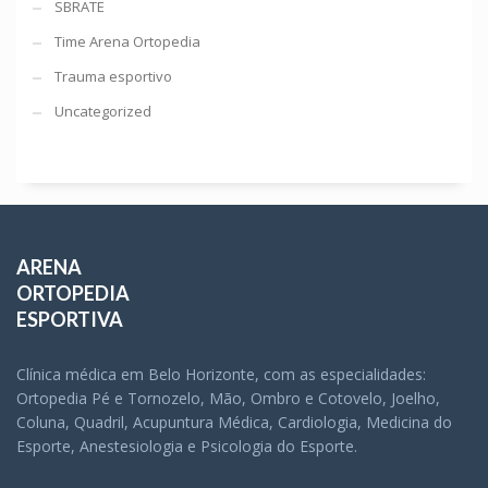
SBRATE
Time Arena Ortopedia
Trauma esportivo
Uncategorized
ARENA
ORTOPEDIA
ESPORTIVA
Clínica médica em Belo Horizonte, com as especialidades:
Ortopedia Pé e Tornozelo, Mão, Ombro e Cotovelo, Joelho,
Coluna, Quadril, Acupuntura Médica, Cardiologia, Medicina do
Esporte, Anestesiologia e Psicologia do Esporte.