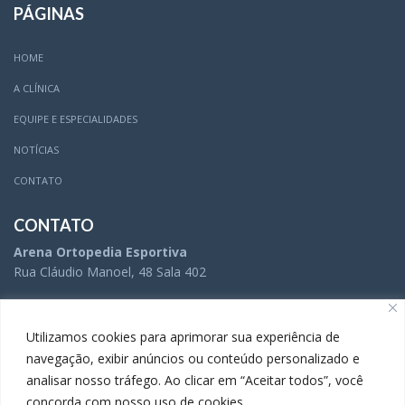
PÁGINAS
HOME
A CLÍNICA
EQUIPE E ESPECIALIDADES
NOTÍCIAS
CONTATO
CONTATO
Arena Ortopedia Esportiva
Rua Cláudio Manoel, 48 Sala 402
(31) 3504-5005
Utilizamos cookies para aprimorar sua experiência de
navegação, exibir anúncios ou conteúdo personalizado e
analisar nosso tráfego. Ao clicar em “Aceitar todos”, você
(31) 3283-9738
concorda com nosso uso de cookies.