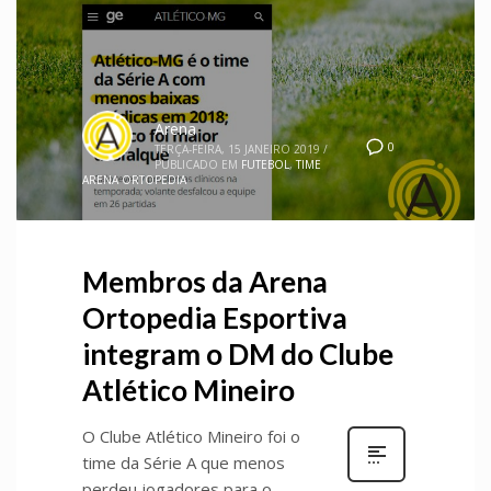
Arena
0
TERÇA-FEIRA, 15 JANEIRO 2019
/
PUBLICADO EM
FUTEBOL
,
TIME
ARENA ORTOPEDIA
Membros da Arena
Ortopedia Esportiva
integram o DM do Clube
Atlético Mineiro
O Clube Atlético Mineiro foi o
time da Série A que menos
perdeu jogadores para o