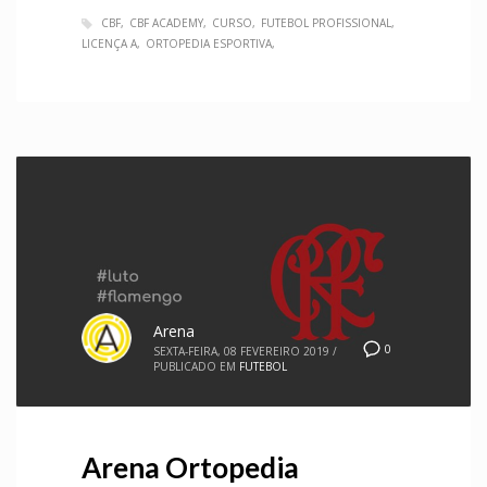
CBF
CBF ACADEMY
CURSO
FUTEBOL PROFISSIONAL
LICENÇA A
ORTOPEDIA ESPORTIVA
Arena
0
SEXTA-FEIRA, 08 FEVEREIRO 2019
/
PUBLICADO EM
FUTEBOL
Arena Ortopedia