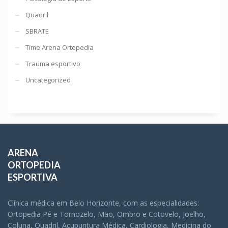
Quadril
SBRATE
Time Arena Ortopedia
Trauma esportivo
Uncategorized
ARENA
ORTOPEDIA
ESPORTIVA
Clínica médica em Belo Horizonte, com as especialidades:
Ortopedia Pé e Tornozelo, Mão, Ombro e Cotovelo, Joelho,
Coluna, Quadril, Acupuntura Médica, Cardiologia, Medicina do