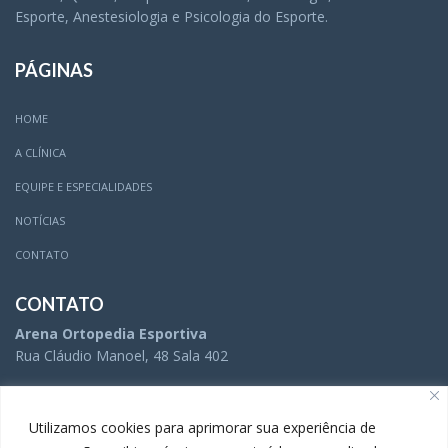
Esporte, Anestesiologia e Psicologia do Esporte.
PÁGINAS
HOME
A CLÍNICA
EQUIPE E ESPECIALIDADES
NOTÍCIAS
CONTATO
CONTATO
Arena Ortopedia Esportiva
Rua Cláudio Manoel, 48 Sala 402
(31) 3504-5005
Utilizamos cookies para aprimorar sua experiência de