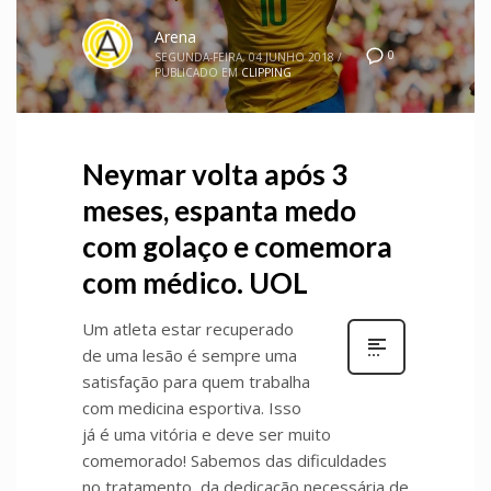
Arena
0
SEGUNDA-FEIRA, 04 JUNHO 2018
/
PUBLICADO EM
CLIPPING
Neymar volta após 3
meses, espanta medo
com golaço e comemora
com médico. UOL
Um atleta estar recuperado
de uma lesão é sempre uma
satisfação para quem trabalha
com medicina esportiva. Isso
já é uma vitória e deve ser muito
comemorado! Sabemos das dificuldades
no tratamento, da dedicação necessária de