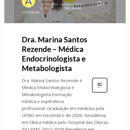
0
SEXTA-FEIRA, 29 JUNHO 2018
/
PUBLICADO EM
TIME ARENA
ORTOPEDIA
Dra. Marina Santos
Rezende – Médica
Endocrinologista e
Metabologista
Dra. Marina Santos Rezende é
Médica Endocrinologista e
Metabologista Formação
médica e expêriência
profissional: Graduação em medicina pela
UFMG em Dezembro de 2006. Residência
em Clinica médica pelo Hospital das Clinicas
da UFMG 2007-2009 Residência em