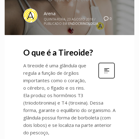
Arena
0
QUINTA-FEIRA, 23 AGOSTO 2018
/
PUBLICADO EM
ENDOCRINOLOGIA
O que é a Tireoide?
A tireoide é uma glândula que
regula a função de órgãos
importantes como o coração,
o cérebro, o fígado e os rins.
Ela produz os hormônios T3
(triiodotironina) e T4 (tiroxina). Dessa
forma, garante o equilíbrio do organismo. A
glândula possui forma de borboleta (com
dois lobos) e se localiza na parte anterior
do pescoço,