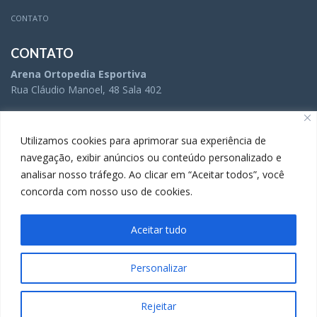
CONTATO
CONTATO
Arena Ortopedia Esportiva
Rua Cláudio Manoel, 48 Sala 402
(31) 3504-5005
Utilizamos cookies para aprimorar sua experiência de
navegação, exibir anúncios ou conteúdo personalizado e
analisar nosso tráfego. Ao clicar em “Aceitar todos”, você
(31) 3283-9738
concorda com nosso uso de cookies.
Aceitar tudo
A Comunicação da Arena Ortopedia Esportiva é gerenciada por
Movida
Comunicação.
Personalizar
Rejeitar