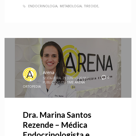
ENDOCRINOLOGIA
METABOLOGIA
TIREOIDE
Arena
0
SEXTA-FEIRA, 29 JUNHO 2018
/
PUBLICADO EM
TIME ARENA
ORTOPEDIA
Dra. Marina Santos
Rezende – Médica
Endocrinologista e