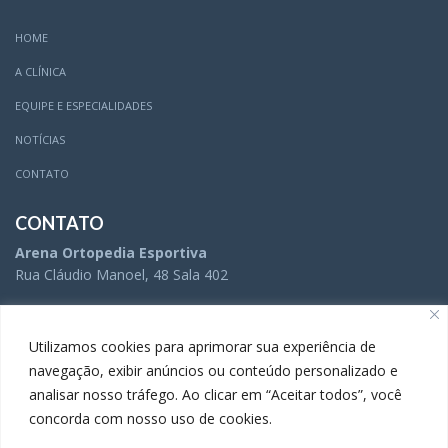
HOME
A CLÍNICA
EQUIPE E ESPECIALIDADES
NOTÍCIAS
CONTATO
CONTATO
Arena Ortopedia Esportiva
Rua Cláudio Manoel, 48 Sala 402
(31) 3504-5005
Utilizamos cookies para aprimorar sua experiência de
navegação, exibir anúncios ou conteúdo personalizado e
analisar nosso tráfego. Ao clicar em “Aceitar todos”, você
(31) 3283-9738
concorda com nosso uso de cookies.