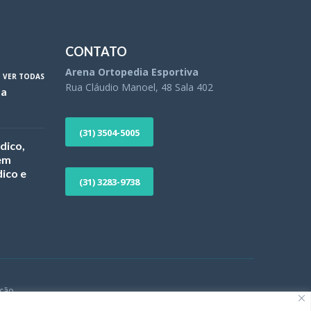
CONTATO
Arena Ortopedia Esportiva
VER TODAS
Rua Cláudio Manoel, 48 Sala 402
ta
(31) 3504-5005
dico,
 em
ico e
(31) 3283-9738
ção.