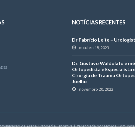
AS
NOTÍCIAS RECENTES
Dr Fabrício Leite – Urologis
outubro 18, 2023
Dr. Gustavo Waldolato é mé
ADES
Ortopedista e Especialista
Cirurgia de Trauma Ortopéd
Joelho
novembro 20, 2022
omunicação da Arena Ortopedia Esportiva é gerenciada por
Movida Comunica