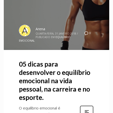
Arena
0
QUARTA-FEIRA, 31 JANEIRO 2018
/
PUBLICADO EM
EQUILÍBRIO
EMOCIONAL
05 dicas para
desenvolver o equilíbrio
emocional na vida
pessoal, na carreira e no
esporte.
O equilíbrio emocional é