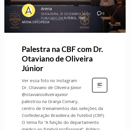
Arena
0
SEXTA-FEIRA, 20 DEZEMBRO 2019
/
PUBLICADO EM
FUTEBOL
,
TIME
ARENA ORTOPEDIA
Palestra na CBF com Dr.
Otaviano de Oliveira
Júnior
Ver essa foto no Instagram
Dr. Otaviano de Oliveira Júnior
@otavianooliveirajunior
palestrou na Granja Comary,
centro de treinamentos das seleções da
Confederação Brasileira de Futebol (CBF).
O tema foi “A função do departamento
médico no futebol profissional”. Público