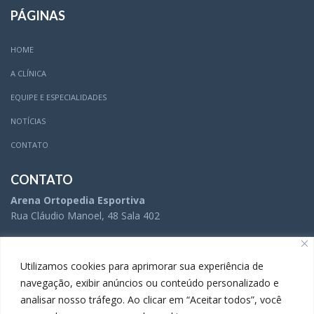
PÁGINAS
HOME
A CLÍNICA
EQUIPE E ESPECIALIDADES
NOTÍCIAS
CONTATO
CONTATO
Arena Ortopedia Esportiva
Rua Cláudio Manoel, 48 Sala 402
(31) 3504-5005
Utilizamos cookies para aprimorar sua experiência de
navegação, exibir anúncios ou conteúdo personalizado e
analisar nosso tráfego. Ao clicar em “Aceitar todos”, você
(31) 3283-9738