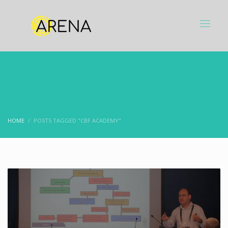
HOME
POSTS TAGGED "CBF ACADEMY"