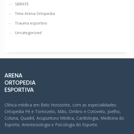
SBRATE
Time Arena Ortopedia
Trauma esportivo
Uncategorized
ARENA
ORTOPEDIA
ESPORTIVA
Clínica médica em Belo Horizonte, com as especialidades:
Ortopedia Pé e Tornozelo, Mão, Ombro e Cotovelo, Joelho,
Coluna, Quadril, Acupuntura Médica, Cardiologia, Medicina do
Esporte, Anestesiologia e Psicologia do Esporte.