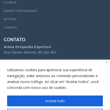
A CLÍNICA
EQUIPE E ESPECIALIDADES
NOTÍCIAS
CONTATO
CONTATO
Arena Ortopedia Esportiva
Rua Cláudio Manoel, 48 Sala 402
(31) 3504-5005
Utilizamos cookies para aprimorar sua experiência de
navegação, exibir anúncios ou conteúdo personalizado e
analisar nosso tráfego. Ao clicar em “Aceitar todos”, você
(31) 3283-9738
concorda com nosso uso de cookies.
Aceitar tudo
A Comunicação da Arena Ortopedia Esportiva é gerenciada por
Movida