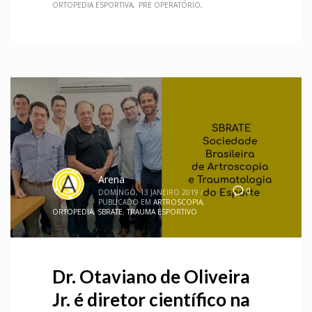
ORTOPEDIA ESPORTIVA
PRE OPERATÓRIO
Arena
0
DOMINGO, 13 JANEIRO 2019
/
PUBLICADO EM
ARTROSCOPIA
,
ORTOPEDIA
,
SBRATE
,
TRAUMA ESPORTIVO
Dr. Otaviano de Oliveira
Jr. é diretor científico na