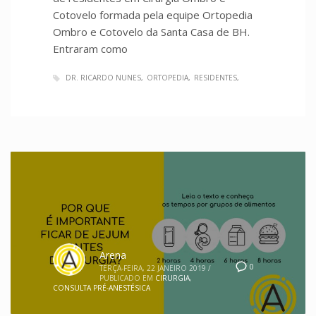
Cotovelo formada pela equipe Ortopedia
Ombro e Cotovelo da Santa Casa de BH.
Entraram como
DR. RICARDO NUNES
ORTOPEDIA
RESIDENTES
Arena
0
TERÇA-FEIRA, 22 JANEIRO 2019
/
PUBLICADO EM
CIRURGIA
,
CONSULTA PRÉ-ANESTÉSICA