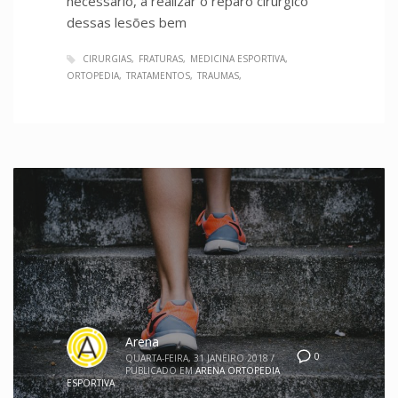
necessário, a realizar o reparo cirúrgico
dessas lesões bem
CIRURGIAS
FRATURAS
MEDICINA ESPORTIVA
ORTOPEDIA
TRATAMENTOS
TRAUMAS
Arena
0
QUARTA-FEIRA, 31 JANEIRO 2018
/
PUBLICADO EM
ARENA ORTOPEDIA
ESPORTIVA