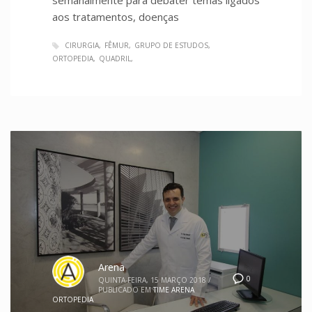
aos tratamentos, doenças
CIRURGIA
FÊMUR
GRUPO DE ESTUDOS
ORTOPEDIA
QUADRIL
Arena
0
QUINTA-FEIRA, 15 MARÇO 2018
/
PUBLICADO EM
TIME ARENA
ORTOPEDIA