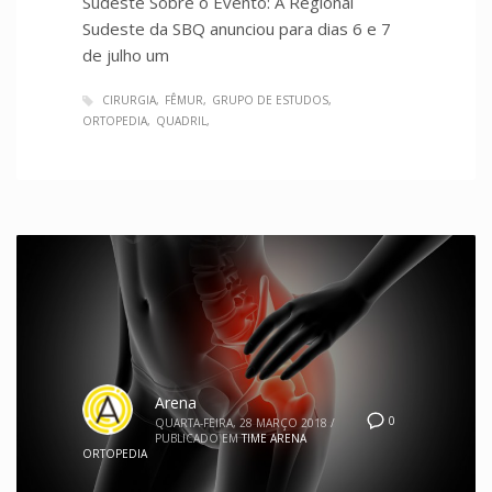
Sudeste Sobre o Evento: A Regional
Sudeste da SBQ anunciou para dias 6 e 7
de julho um
CIRURGIA
FÊMUR
GRUPO DE ESTUDOS
ORTOPEDIA
QUADRIL
Arena
0
QUARTA-FEIRA, 28 MARÇO 2018
/
PUBLICADO EM
TIME ARENA
ORTOPEDIA