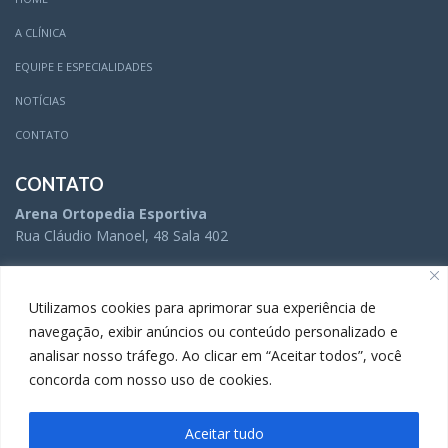
A CLÍNICA
EQUIPE E ESPECIALIDADES
NOTÍCIAS
CONTATO
CONTATO
Arena Ortopedia Esportiva
Rua Cláudio Manoel, 48 Sala 402
(31) 3504-5005
Utilizamos cookies para aprimorar sua experiência de
navegação, exibir anúncios ou conteúdo personalizado e
analisar nosso tráfego. Ao clicar em “Aceitar todos”, você
(31) 3283-9738
concorda com nosso uso de cookies.
Aceitar tudo