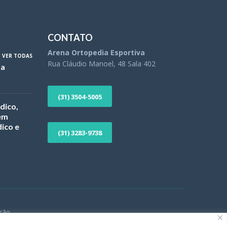
CONTATO
Arena Ortopedia Esportiva
VER TODAS
Rua Cláudio Manoel, 48 Sala 402
ta
(31) 3504-5005
dico,
 em
ico e
(31) 3283-9738
ção.