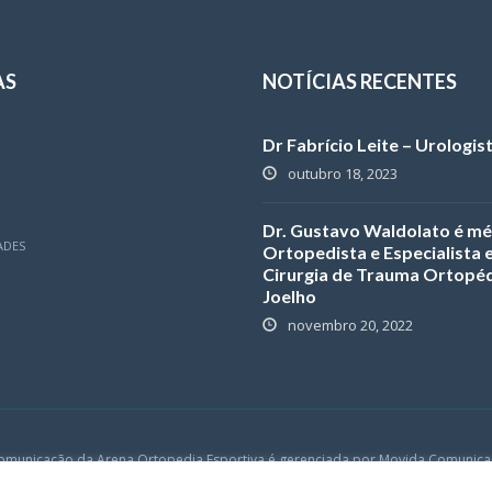
AS
NOTÍCIAS RECENTES
Dr Fabrício Leite – Urologis
outubro 18, 2023
Dr. Gustavo Waldolato é mé
ADES
Ortopedista e Especialista
Cirurgia de Trauma Ortopéd
Joelho
novembro 20, 2022
omunicação da Arena Ortopedia Esportiva é gerenciada por
Movida Comunica