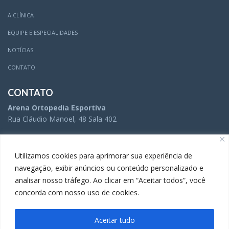
A CLÍNICA
EQUIPE E ESPECIALIDADES
NOTÍCIAS
CONTATO
CONTATO
Arena Ortopedia Esportiva
Rua Cláudio Manoel, 48 Sala 402
(31) 3504-5005
Utilizamos cookies para aprimorar sua experiência de
navegação, exibir anúncios ou conteúdo personalizado e
analisar nosso tráfego. Ao clicar em “Aceitar todos”, você
(31) 3283-9738
concorda com nosso uso de cookies.
Aceitar tudo