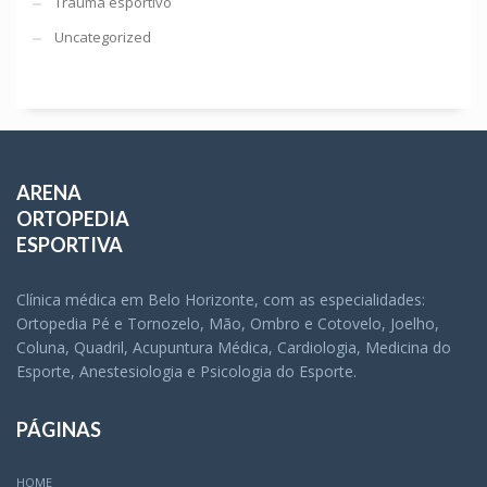
Trauma esportivo
Uncategorized
ARENA
ORTOPEDIA
ESPORTIVA
Clínica médica em Belo Horizonte, com as especialidades:
Ortopedia Pé e Tornozelo, Mão, Ombro e Cotovelo, Joelho,
Coluna, Quadril, Acupuntura Médica, Cardiologia, Medicina do
Esporte, Anestesiologia e Psicologia do Esporte.
PÁGINAS
HOME