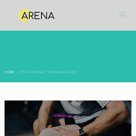
HOME
POSTS TAGGED "CIRURGIA JOELHO"