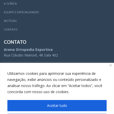
A CLÍNICA
EQUIPE E ESPECIALIDADES
NOTÍCIAS
CONTATO
CONTATO
Arena Ortopedia Esportiva
Rua Cláudio Manoel, 48 Sala 402
(31) 3504-5005
Utilizamos cookies para aprimorar sua experiência de
navegação, exibir anúncios ou conteúdo personalizado e
analisar nosso tráfego. Ao clicar em “Aceitar todos”, você
(31) 3283-9738
concorda com nosso uso de cookies.
Aceitar tudo
A Comunicação da Arena Ortopedia Esportiva é gerenciada por
Movida