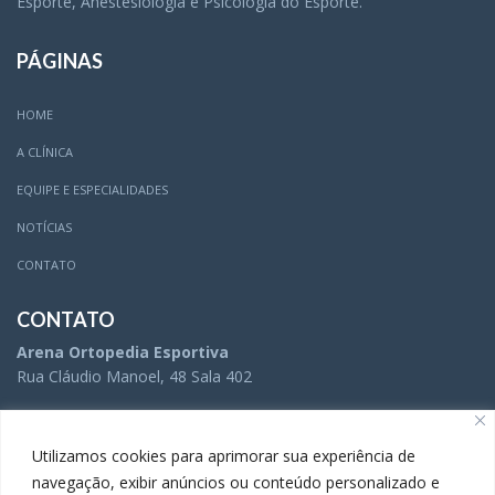
Esporte, Anestesiologia e Psicologia do Esporte.
PÁGINAS
HOME
A CLÍNICA
EQUIPE E ESPECIALIDADES
NOTÍCIAS
CONTATO
CONTATO
Arena Ortopedia Esportiva
Rua Cláudio Manoel, 48 Sala 402
(31) 3504-5005
Utilizamos cookies para aprimorar sua experiência de
navegação, exibir anúncios ou conteúdo personalizado e