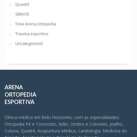
Quadril
SBRATE
Time Arena Ortopedia
Trauma esportivo
Uncategorized
ARENA
ORTOPEDIA
ESPORTIVA
Clínica médica em Belo Horizonte, com as especialidades:
Ortopedia Pé e Tornozelo, Mão, Ombro e Cotovelo, Joelho,
Coluna, Quadril, Acupuntura Médica, Cardiologia, Medicina do