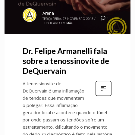
Arena
0
TERÇA-FEIRA, 27 NOVEMBRO 2018
/
PUBLICADO EM
MÃO
Dr. Felipe Armanelli fala
sobre a tenossinovite de
DeQuervain
A tenossinovite de
DeQuervain é uma inflamação
de tendões que movimentam
o polegar. Essa inflamação
gera dor local e acontece quando o túnel
por onde passam os tendões sofre um
estreitamento, dificultando o movimento
do dedo. O diagnóstico é feito pela história