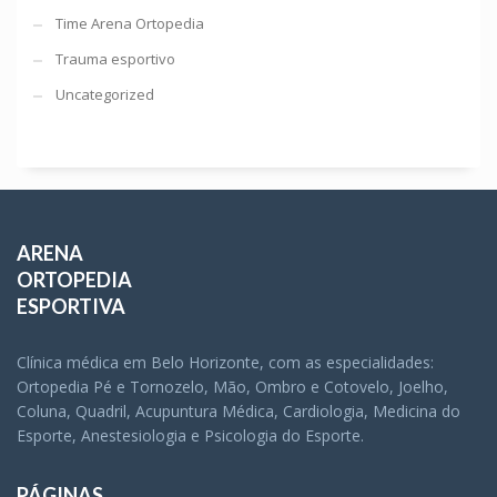
Time Arena Ortopedia
Trauma esportivo
Uncategorized
ARENA
ORTOPEDIA
ESPORTIVA
Clínica médica em Belo Horizonte, com as especialidades:
Ortopedia Pé e Tornozelo, Mão, Ombro e Cotovelo, Joelho,
Coluna, Quadril, Acupuntura Médica, Cardiologia, Medicina do
Esporte, Anestesiologia e Psicologia do Esporte.
PÁGINAS