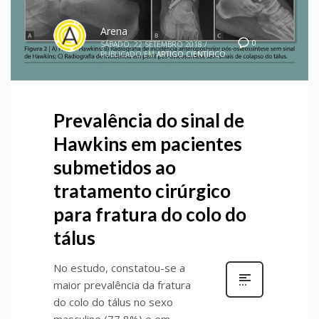
Arena
0
SÁBADO, 22 SETEMBRO 2018
/
PUBLICADO EM
ARTIGO CIENTÍFICO
Prevalência do sinal de
Hawkins em pacientes
submetidos ao
tratamento cirúrgico
para fratura do colo do
tálus
No estudo, constatou­-se a
maior prevalência da fratura
do colo do tálus no sexo
masculino (77,8%) e em