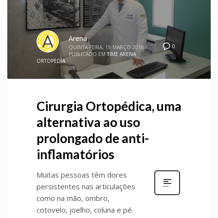
Arena
0
QUINTA-FEIRA, 15 MARÇO 2018
/
PUBLICADO EM
TIME ARENA
ORTOPEDIA
Cirurgia Ortopédica, uma
alternativa ao uso
prolongado de anti-
inflamatórios
Muitas pessoas têm dores
persistentes nas articulações
como na mão, ombro,
cotovelo, joelho, coluna e pé.