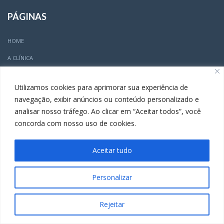
PÁGINAS
HOME
A CLÍNICA
EQUIPE E ESPECIALIDADES
Utilizamos cookies para aprimorar sua experiência de
NOTÍCIAS
navegação, exibir anúncios ou conteúdo personalizado e
CONTATO
analisar nosso tráfego. Ao clicar em “Aceitar todos”, você
concorda com nosso uso de cookies.
CONTATO
Arena Ortopedia Esportiva
Aceitar tudo
Rua Cláudio Manoel, 48 Sala 402
Personalizar
(31) 3504-5005
Rejeitar