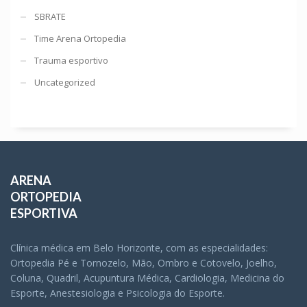
SBRATE
Time Arena Ortopedia
Trauma esportivo
Uncategorized
ARENA
ORTOPEDIA
ESPORTIVA
Clínica médica em Belo Horizonte, com as especialidades:
Ortopedia Pé e Tornozelo, Mão, Ombro e Cotovelo, Joelho,
Coluna, Quadril, Acupuntura Médica, Cardiologia, Medicina do
Esporte, Anestesiologia e Psicologia do Esporte.